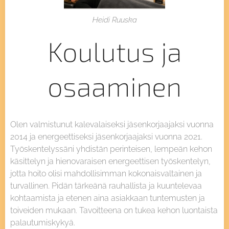
Heidi Ruuska
Koulutus ja
osaaminen
Olen valmistunut kalevalaiseksi jäsenkorjaajaksi vuonna
2014 ja energeettiseksi jäsenkorjaajaksi vuonna 2021.
Työskentelyssäni yhdistän perinteisen, lempeän kehon
käsittelyn ja hienovaraisen energeettisen työskentelyn,
jotta hoito olisi mahdollisimman kokonaisvaltainen ja
turvallinen. Pidän tärkeänä rauhallista ja kuuntelevaa
kohtaamista ja etenen aina asiakkaan tuntemusten ja
toiveiden mukaan. Tavoitteena on tukea kehon luontaista
palautumiskykyä.