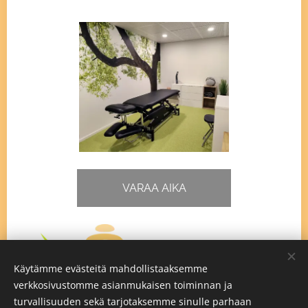
VARAA AIKA
Käytämme evästeitä mahdollistaaksemme
verkkosivustomme asianmukaisen toiminnan ja
turvallisuuden sekä tarjotaksemme sinulle parhaan