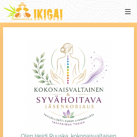
Olen Heidi Ruuska, kokonaisvaltaisen